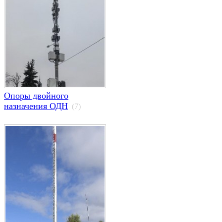
Опоры двойного
назначения ОДН
(7)